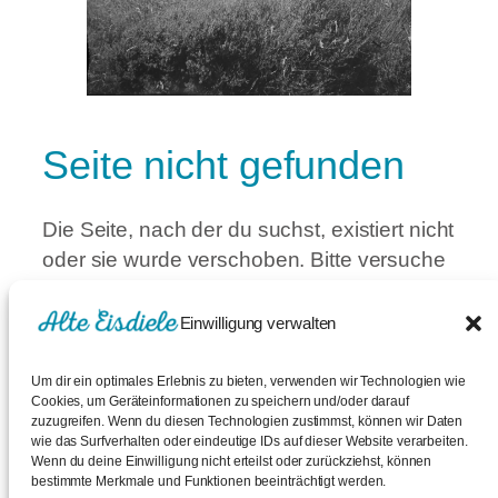
Seite nicht gefunden
Die Seite, nach der du suchst, existiert nicht
oder sie wurde verschoben. Bitte versuche
es über die untenstehende Suche.
Einwilligung verwalten
S
Suchen
u
Um dir ein optimales Erlebnis zu bieten, verwenden wir Technologien wie
c
Cookies, um Geräteinformationen zu speichern und/oder darauf
zuzugreifen. Wenn du diesen Technologien zustimmst, können wir Daten
h
wie das Surfverhalten oder eindeutige IDs auf dieser Website verarbeiten.
Alte Eisdiele
e
Wenn du deine Einwilligung nicht erteilst oder zurückziehst, können
bestimmte Merkmale und Funktionen beeinträchtigt werden.
Angebote der Alten Eisdiele, Heinrichstr. 44,