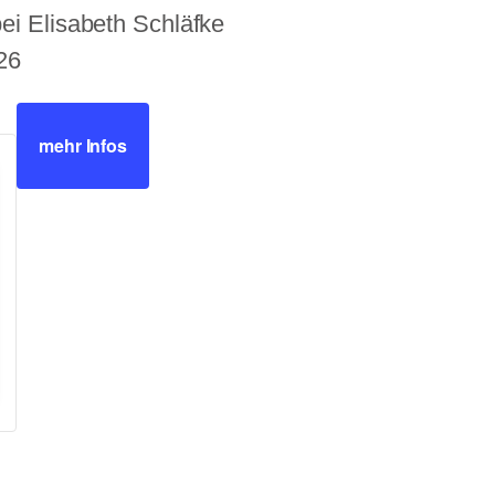
bei Elisabeth Schläfke
26
mehr Infos