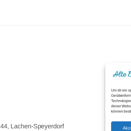
Um dir ein o
Geräteinform
Technologien
dieser Websi
können best
. 44, Lachen-Speyerdorf
Akz